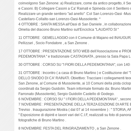
coinvolgono San Zenone: a) Realizzare, come da antico progetto, il Sen
e Casoni. B) Collegare Casoni a Ca' Rainati e Spineda con il Sentiero
Realizzare un grande sentiero "ad anello" :Col San Lorenzo-Oasi -M
Castellaro-Collalto-san Lorenzo-Oasi-Mussolente. *
4 OTTOBRE : SANTA MESSA all'Oasi di San Daniele , in collaborazione c
Omelia del diacono Bruno Martino sull'Enciclica "LAUDATO SI "
11 OTTOBRE : GEMELLAGGIO con il Comune di Majano ed INAUGURA
Pellizzari , Socio Fondatore , a San Zenone .
17 OTTOBRE : PRESENTAZIONE SITO WEB dell'Associazione e PROI
PEDEMONTANA " e tradizionale CASTAGNATA , presso la Sala Papa Lu
30 OTTOBRE : CORSO SU "I FIORI DELLA PEDEMONTANA", con 140 iscr
31 OTTOBRE : Incontro ( a casa di Bruno Martino ) e Costituzione
DELLO SNODO DI CA' RAINATI. Obiettivo: Tracciare i collegamenti teor
San Zenone, al Comune di Mussolente, ai 10 Comuni della pista ciclop
coordinati da Sergio Guidolin. Team informale formato da: Bruno Martin
Farronato (Mussolente), Sergio Guidolin Castello di Godego.
6 NOVEMBRE : CORSO SU " I FIORI DELLA PEDEMONTANA" , seconda 
7 NOVEMBRE : PRESENTAZIONE DELLA TERZA EDIZIONE DI ARTE E N
Treviso . Inaugurazione Mostra ( dal 07 al 14 novembre ) : " STO
" Esposizione di dipinti e lavori vari del C.I.F, realizzati su foto di pan
fotografiche di Bruno Martino .
8 NOVEMBRE: FESTA DEL RINGRAZIAMENTO , a San Zenone .