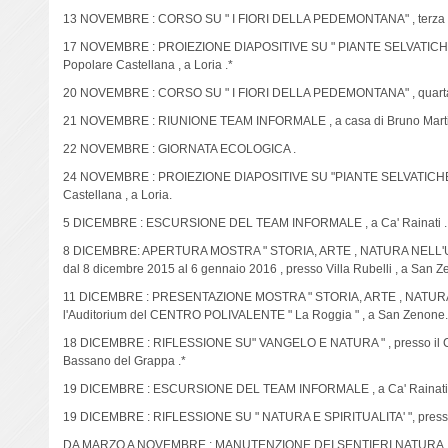
13 NOVEMBRE : CORSO SU " I FIORI DELLA PEDEMONTANA" , terza se
17 NOVEMBRE : PROIEZIONE DIAPOSITIVE SU " PIANTE SELVATICHE I
Popolare Castellana , a Loria .*
20 NOVEMBRE : CORSO SU " I FIORI DELLA PEDEMONTANA" , quarta s
21 NOVEMBRE : RIUNIONE TEAM INFORMALE , a casa di Bruno Mart
22 NOVEMBRE : GIORNATA ECOLOGICA .
24 NOVEMBRE : PROIEZIONE DIAPOSITIVE SU "PIANTE SELVATICHE OF
Castellana , a Loria.
5 DICEMBRE : ESCURSIONE DEL TEAM INFORMALE , a Ca' Rainati .
8 DICEMBRE: APERTURA MOSTRA " STORIA, ARTE , NATURA NELL
dal 8 dicembre 2015 al 6 gennaio 2016 , presso Villa Rubelli , a San Z
11 DICEMBRE : PRESENTAZIONE MOSTRA " STORIA, ARTE , NATUR
l'Auditorium del CENTRO POLIVALENTE " La Roggia " , a San Zenone
18 DICEMBRE : RIFLESSIONE SU" VANGELO E NATURA " , presso il Cen
Bassano del Grappa .*
19 DICEMBRE : ESCURSIONE DEL TEAM INFORMALE , a Ca' Rainati 
19 DICEMBRE : RIFLESSIONE SU " NATURA E SPIRITUALITA' ", presso C
DA MARZO A NOVEMBRE : MANUTENZIONE DEI SENTIERI NATURA , da pa