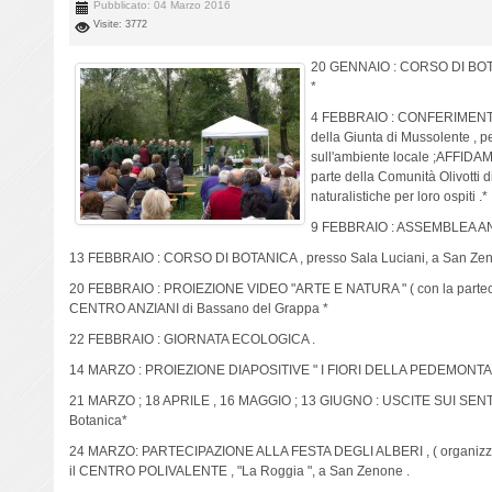
Pubblicato: 04 Marzo 2016
Visite: 3772
20 GENNAIO : CORSO DI BOTAN
*
4 FEBBRAIO : CONFERIMENT
della Giunta di Mussolente , pe
sull'ambiente locale ;AFFI
parte della Comunità Olivotti d
naturalistiche per loro ospiti .*
9 FEBBRAIO : ASSEMBLEA A
13 FEBBRAIO : CORSO DI BOTANICA , presso Sala Luciani, a San Zen
20 FEBBRAIO : PROIEZIONE VIDEO "ARTE E NATURA " ( con la partecip
CENTRO ANZIANI di Bassano del Grappa *
22 FEBBRAIO : GIORNATA ECOLOGICA .
14 MARZO : PROIEZIONE DIAPOSITIVE " I FIORI DELLA PEDEMONTANA" 
21 MARZO ; 18 APRILE , 16 MAGGIO ; 13 GIUGNO : USCITE SUI SENTIERI
Botanica*
24 MARZO: PARTECIPAZIONE ALLA FESTA DEGLI ALBERI , ( organizzat
il CENTRO POLIVALENTE , "La Roggia ", a San Zenone .