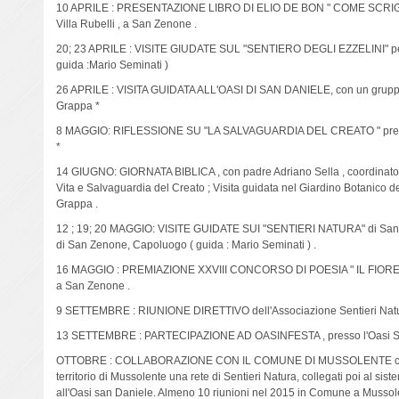
10 APRILE : PRESENTAZIONE LIBRO DI ELIO DE BON " COME SCRIGN
Villa Rubelli , a San Zenone .
20; 23 APRILE : VISITE GIUDATE SUL "SENTIERO DEGLI EZZELINI" per gl
guida :Mario Seminati )
26 APRILE : VISITA GUIDATA ALL'OASI DI SAN DANIELE, con un gruppo
Grappa *
8 MAGGIO: RIFLESSIONE SU "LA SALVAGUARDIA DEL CREATO " presso l'
*
14 GIUGNO: GIORNATA BIBLICA , con padre Adriano Sella , coordinatore
Vita e Salvaguardia del Creato ; Visita guidata nel Giardino Botanico 
Grappa .
12 ; 19; 20 MAGGIO: VISITE GUIDATE SUI "SENTIERI NATURA" di San Z
di San Zenone, Capoluogo ( guida : Mario Seminati ) .
16 MAGGIO : PREMIAZIONE XXVIII CONCORSO DI POESIA " IL FIORE" pre
a San Zenone .
9 SETTEMBRE : RIUNIONE DIRETTIVO dell'Associazione Sentieri Natura 
13 SETTEMBRE : PARTECIPAZIONE AD OASINFESTA , presso l'Oasi Sa
OTTOBRE : COLLABORAZIONE CON IL COMUNE DI MUSSOLENTE con escu
territorio di Mussolente una rete di Sentieri Natura, collegati poi al si
all'Oasi san Daniele. Almeno 10 riunioni nel 2015 in Comune a Mussolen